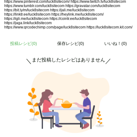
https://www.pinterest.com/luck8sitecom/
https://www.twitch.tv/luck8sitecom
https://www.tumblr.com/luck8sitecom
https://gravatar.com/luck8sitecom
https://bit.ly/m/luck8sitecom
https://jali.me/luck8sitecom
https://linktr.ee/luck8sitecom
https://heylink.me/luck8sitecom/
https://igli.me/luck8sitecom
https://cointr.ee/luck8sitecom
https://jaga.link/luck8sitecom
https://www.qrcodechimp.com/page/luck8sitecom
https://luck8sitecom.kit.com/
投稿レシピ(
0
)
保存レシピ(0)
いいね！(0)
まだ投稿したレシピはありません
＼
／