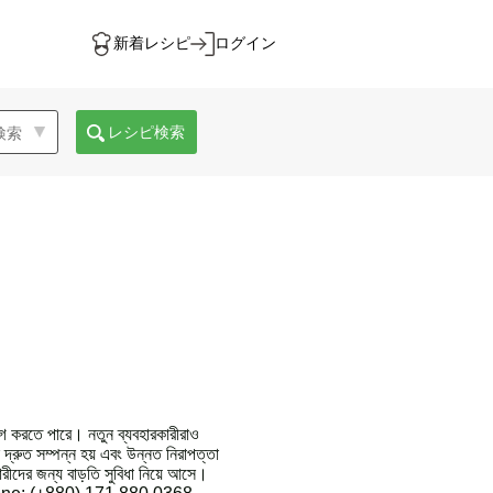
新着レシピ
ログイン
レシピ検索
োগ করতে পারে। নতুন ব্যবহারকারীরাও
রুত সম্পন্ন হয় এবং উন্নত নিরাপত্তা
ারীদের জন্য বাড়তি সুবিধা নিয়ে আসে।