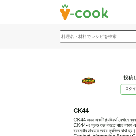
投稿
ログイ
CK44
CK44 এমন একটি প্ল্যাটফর্ম যেখানে ব্য
CK44-এ দ্রুত শুরু করতে পারে কারণ এট
ব্যবস্থার মাধ্যমে তথ্য সুরক্ষিত রাখা হ