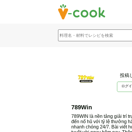
投稿
ログイ
789Win
789WIN là nền tảng giải trí 
đến nổ hũ với tỷ lệ thưởng h
nhanh chóng 24/7. Bài viết hư