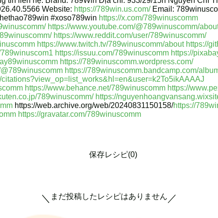
ng tin liên hệ: Brand: 789Win Địa chỉ: 933/29/15h Nguyễn Chí 
926.40.5566 Website:
https://789win.us.com/
Email: 789winusc
thethao789win #xoso789win
https://x.com/789winuscomm
789winuscomm/
https://www.youtube.com/@789winuscomm/abou
/789winuscomm/
https://www.reddit.com/user/789winuscomm/
9winuscomm
https://www.twitch.tv/789winuscomm/about
https://
ew/789winuscom1
https://issuu.com/789winuscomm
https://pixa
e/bay89winuscomm
https://789winuscomm.wordpress.com/
om/@789winuscomm
https://789winuscomm.bandcamp.com/alb
.vn/citations?view_op=list_works&hl=en&user=k2To5ikAAAAJ
uscomm
https://www.behance.net/789winuscomm
https://www.p
rakuten.co.jp/789winuscomm/
https://nguyenhoangvansang.wixs
comm
https://web.archive.org/web/20240831150158/
https://789w
scomm
https://gravatar.com/789winuscomm
保存レシピ(0)
まだ投稿したレシピはありません
＼
／