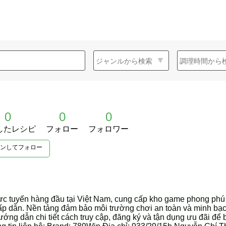
0
0
0
したレシピ
フォロー
フォロワー
ンしてフォロー
trực tuyến hàng đầu tại Việt Nam, cung cấp kho game phong phú 
ấp dẫn. Nền tảng đảm bảo môi trường chơi an toàn và minh bạch
ớng dẫn chi tiết cách truy cập, đăng ký và tận dụng ưu đãi để bạ