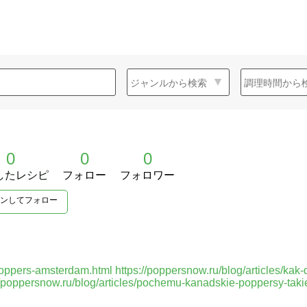
0
0
0
したレシピ
フォロー
フォロワー
ンしてフォロー
-poppers-amsterdam.html
https://poppersnow.ru/blog/articles/kak
//poppersnow.ru/blog/articles/pochemu-kanadskie-poppersy-taki