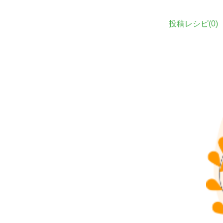
投稿レシピ(
0
)