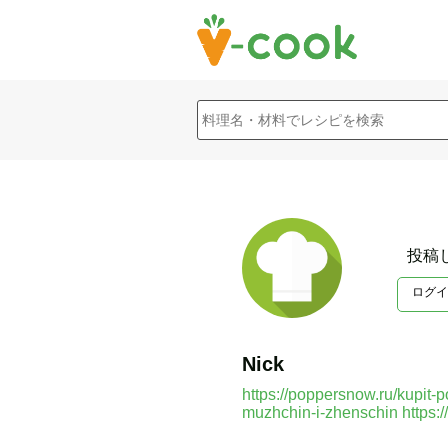
投稿
ログイ
Nick
https://poppersnow.ru/kupit
muzhchin-i-zhenschin
https: