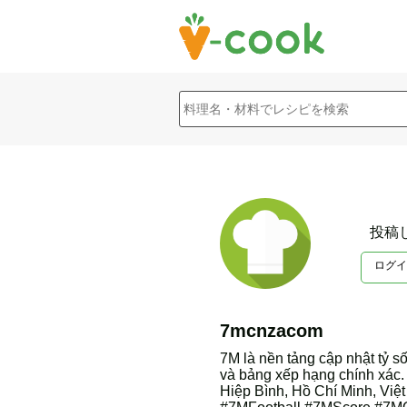
投稿
ログイ
7mcnzacom
7M là nền tảng cập nhật tỷ s
và bảng xếp hạng chính xác.
Hiệp Bình, Hồ Chí Minh, V