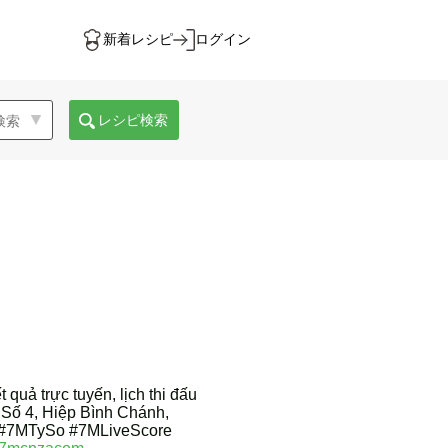
新着レシピ
ログイン
レシピ検索
quả trực tuyến, lịch thi đấu
Số 4, Hiệp Bình Chánh,
e #7MTySo #7MLiveScore