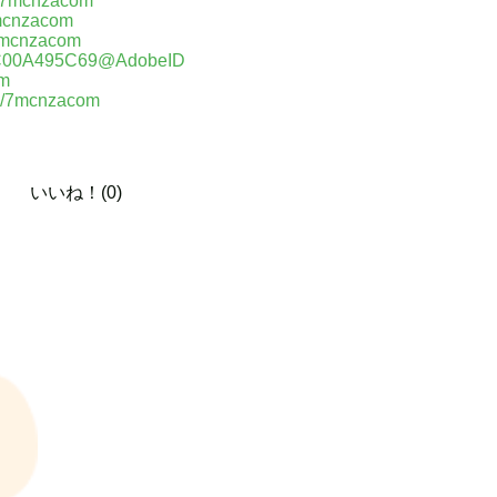
/@7mcnzacom
7mcnzacom
/7mcnzacom
10FC00A495C69@AdobeID
om
om/7mcnzacom
いいね！(0)