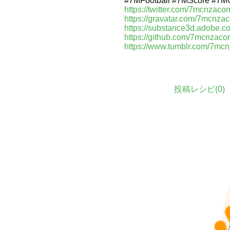
#7MFootball #7MScore #7
https://twitter.com/7mcnzaco
https://gravatar.com/7mcnza
https://substance3d.adobe
https://github.com/7mcnzac
https://www.tumblr.com/7mc
投稿レシピ(
0
)