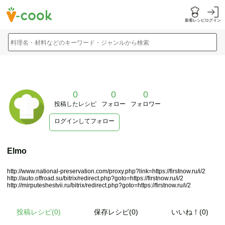
新着レシピ
ログイン
料理名・材料などのキーワード・ジャンルから検索
0
0
0
投稿したレシピ
フォロー
フォロワー
ログインしてフォロー
Elmo
http://www.national-preservation.com/proxy.php?link=https://firstnow.ru/i/2
http://auto.offroad.su/bitrix/redirect.php?goto=https://firstnow.ru/i/2
http://mirputeshestvii.ru/bitrix/redirect.php?goto=https://firstnow.ru/i/2
投稿レシピ(
0
)
保存レシピ(0)
いいね！(0)