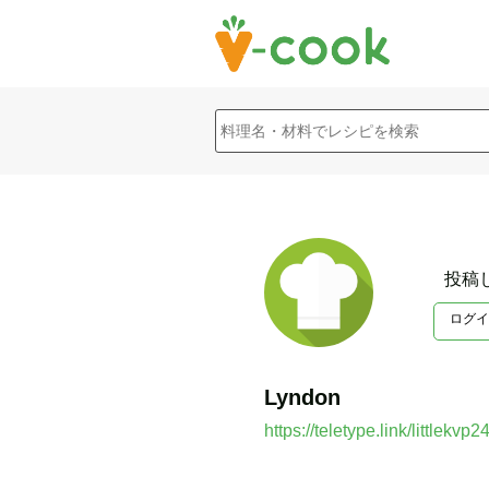
投稿
ログイ
Lyndon
https://teletype.link/littlekvp2