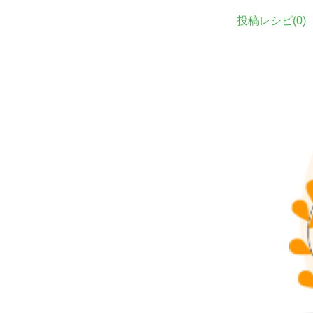
投稿レシピ(
0
)