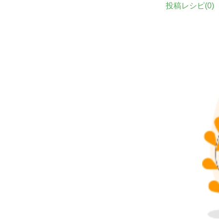
投稿レシピ(
0
)