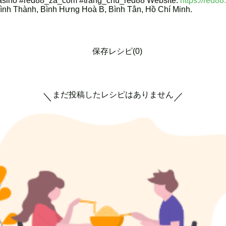
sino #red88_za_com #trang_chu_red88 Website:
https://red88
ình Thành, Bình Hưng Hoà B, Bình Tân, Hồ Chí Minh.
保存レシピ(0)
まだ投稿したレシピはありません
＼
／