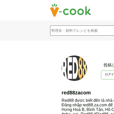
投稿
ログイ
red88zacom
Red88 được biết đến là nhà c
Đăng nhập red88.za.com để n
Hưng Hoà B, Bình Tân, Hồ 