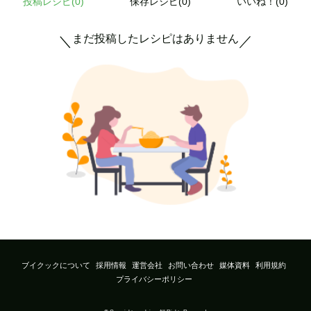
投稿レシピ(
0
)
保存レシピ(0)
いいね！(0)
まだ投稿したレシピはありません
＼
／
ブイクックについて
採用情報
運営会社
お問い合わせ
媒体資料
利用規約
プライバシーポリシー