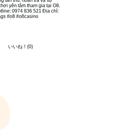
g tân thủ, hoàn trả và sự
hơi yên tâm tham gia tại O8.
line: 0974 836 521 Địa chỉ:
ags #o8 #o8casino
いいね！(0)