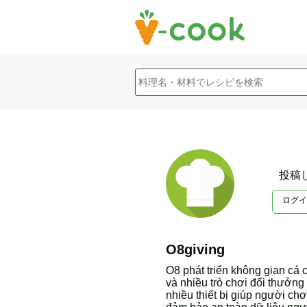
投稿
ログイ
O8giving
O8 phát triển không gian cá 
và nhiều trò chơi đổi thưởng
nhiều thiết bị giúp người ch