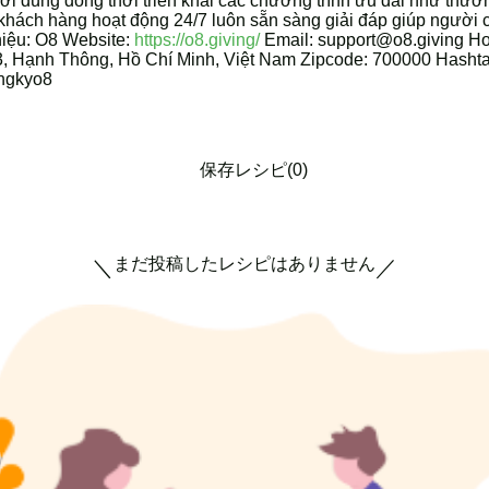
i dùng đồng thời triển khai các chương trình ưu đãi như thưởn
 khách hàng hoạt động 24/7 luôn sẵn sàng giải đáp giúp người c
iệu: O8 Website:
https://o8.giving/
Email: support@o8.giving Hot
 Hạnh Thông, Hồ Chí Minh, Việt Nam Zipcode: 700000 Hasht
ngkyo8
保存レシピ(0)
まだ投稿したレシピはありません
＼
／