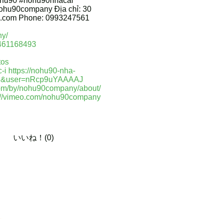
ohu90 #nohu90nhacai
hu90company Địa chỉ: 30
l.com Phone: 0993247561
ny/
2461168493
tos
-i
https://nohu90-nha-
l=en&user=nRcp9uYAAAAJ
.com/by/nohu90company/about/
://vimeo.com/nohu90company
いいね！(0)