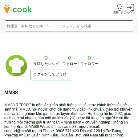
新着レシピ
ログイン
料理名・材料などのキーワード・ジャンルから検索
0
0
0
投稿したレシピ
フォロー
フォロワー
ログインしてフォロー
MM88
MM88 REPORT là nền tảng cập nhật thông tin cá cược chính thức của hệ
sinh thái MM88, nơi người chơi dễ dàng truy cập link chuẩn, theo dõi khuyến
mãi và trải nghiệm kho game trực tuyến đỉnh cao. Hệ thống hỗ trợ 24/7, giao
dịch nạp rút nhanh, bảo mật đa lớp và tỷ lệ cược tối ưu giúp người chơi tận
hưởng môi trường giải trí an toàn – minh bạch – chuyên nghiệp. Thông tin
liên hệ Brand: MM88 Website:
https://mm88.report/
Email:
support@mm88.report Phone: 0906 771 423 Địa chỉ: 129 Lý Tự Trọng,
Phường An Cư, Quận Ninh Kiều, TP. Cần Thơ, Việt Nam Mã bưu chính: