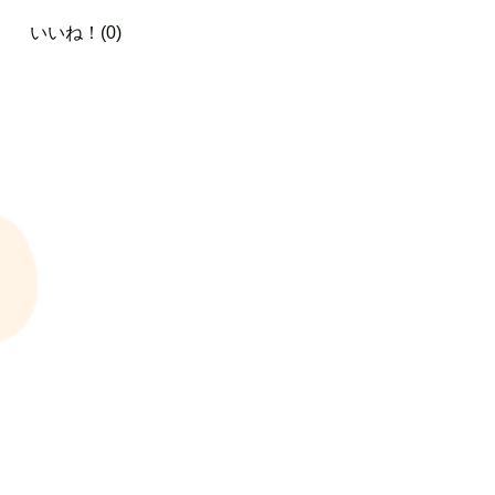
いいね！(0)