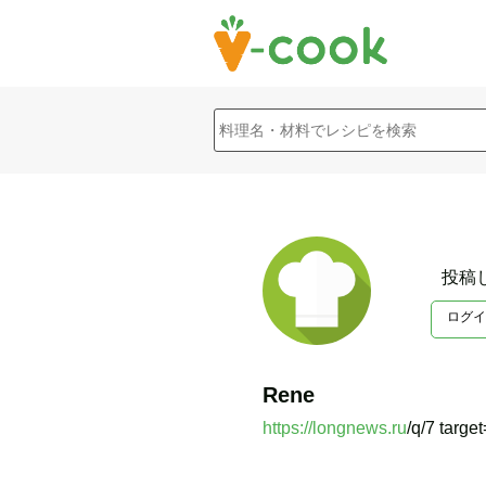
投稿
ログイ
Rene
https://longnews.ru
/q/7 targe