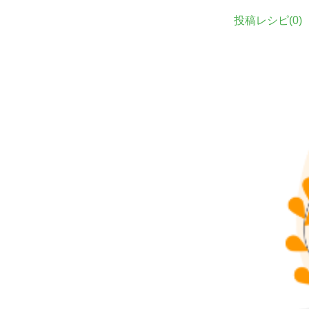
投稿レシピ(
0
)