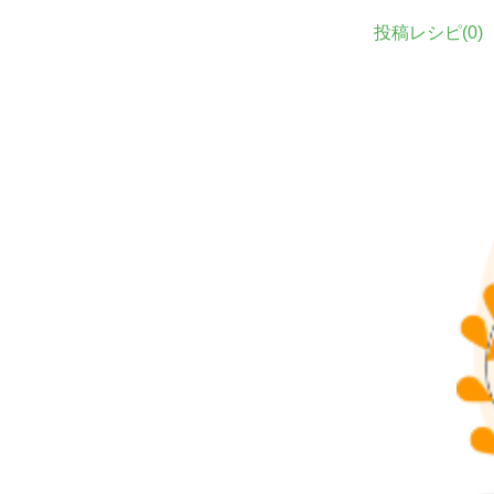
投稿レシピ(
0
)