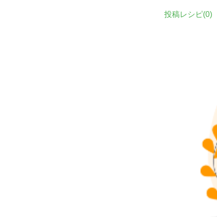
投稿レシピ(
0
)