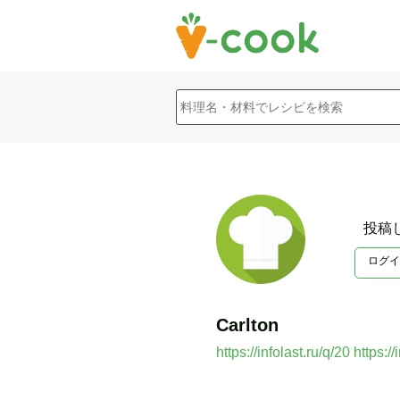
投稿
ログイ
Carlton
https://infolast.ru/q/20
https://