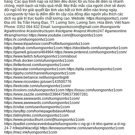
hàng. Các quy trình nạp và rút tiền đều được tối ưu hóa để diễn ra nhanh
chóng, minh bạch và hiệu quả nhất. Mọi thắc mắc của người chơi sẽ được
đội ngũ hỗ trợ giải quyết tận tình vào bất cứ thời điểm nào trong ngày.
Luongsontv tự hào là điểm đến tin cậy của đông đảo người yêu thích các
dịch vụ giải trí trực tuyến chất lượng cao. Website:
https://luongsontvz1.com/
Địa chỉ: 9a Trần Hưng Đạo, TT. Lương Sơn, Lương Sơn, Hòa Bình, Việt Nam
Phone: 0352 064 832 Email: luongsontvzcom@gmail.com #luongsontv
#giaitrionline #casinotructuyen #slotgame #naprut #hotro247 #gameonline
#trainghiemso
https://www.youtube.com/@luongsontvz1com
https://x.com/luongsontvz1com
https://www.tripadvisor.com/Profile/luongsontvz1com
https://github.com/luongsontvz1com
https://stocktwits.com/luongsontvz1com
https://game8.jp/users/464964
https://www.pinterest.com/luongsontvz1com/
https://www.twitch.tv/luongsontvz1com/about
https://hub.docker.com/u/luongsontvz1com
https://letterboxd.com/luongsontvz1com/
https://gravatar.com/luongsontvz1com
https://qiita.com/luongsontvz1com
https://giphy.com/channel/luongsontvz1com
https://www.behance.net/luongsontvgiitr
https://www.nicovideo.jp/user/143500776
https://leetcode.com/u/luongsontvz1com/
https://coolors.co/u/luongsontvz1com
https://issuu.com/luongsontvz1com
https://www.zazzle.com/mbr/238647596373907281
https://www.awwwards.com/luongsontvz1com/
https://www.awwwards.com/luongsontvz1com/
https://civitai.com/user/luongsontvz1com
https://anyflip.com/homepage/bdavu#About
https://allmylinks.com/luongsontvz1com
https://www.producthunt.com/@luongsontvz1com
https://padlet.com/acevedobaarts/luongsontv-c-ng-gi-i-tr-kho-game-a-d-ng-
24-7-h9wjsihklacx6jji
https://knowyourmeme.com/users/luongsontvz1com
https://mez.ink/luongsontvz1com