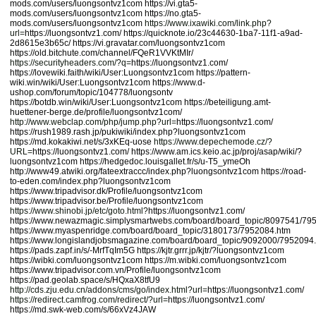
mods.com/users/luongsontvz1com
https://vi.gta5-
mods.com/users/luongsontvz1com
https://no.gta5-
mods.com/users/luongsontvz1com
https://www.ixawiki.com/link.php?
url=
https://luongsontvz1.com/
https://quicknote.io/23c44630-1ba7-11f1-a9ad-
2d8615e3b65c/
https://vi.gravatar.com/luongsontvz1com
https://old.bitchute.com/channel/FQeR1VVKtMIr/
https://securityheaders.com/?q=
https://luongsontvz1.com/
https://lovewiki.faith/wiki/User:Luongsontvz1com
https://pattern-
wiki.win/wiki/User:Luongsontvz1com
https://www.d-
ushop.com/forum/topic/104778/luongsontv
https://botdb.win/wiki/User:Luongsontvz1com
https://beteiligung.amt-
huettener-berge.de/profile/luongsontvz1com/
http://www.webclap.com/php/jump.php?url=
https://luongsontvz1.com/
https://rush1989.rash.jp/pukiwiki/index.php?luongsontvz1com
https://md.kokakiwi.net/s/3xKEq-uose
https://www.depechemode.cz/?
URL=
https://luongsontvz1.com/
https://www.am.ics.keio.ac.jp/proj/asap/wiki/?
luongsontvz1com
https://hedgedoc.louisgallet.fr/s/u-T5_ymeOh
http://www49.atwiki.org/fateextraccc/index.php?luongsontvz1com
https://road-
to-eden.com/index.php?luongsontvz1com
https://www.tripadvisor.dk/Profile/luongsontvz1com
https://www.tripadvisor.be/Profile/luongsontvz1com
https://www.shinobi.jp/etc/goto.html?
https://luongsontvz1.com/
https://www.newazmagic.simplysmartwebs.com/board/board_topic/8097541/79
https://www.myaspenridge.com/board/board_topic/3180173/7952084.htm
https://www.longislandjobsmagazine.com/board/board_topic/9092000/7952094
https://pads.zapf.in/s/-MrfTqIm5G
https://kjtr.grrr.jp/kjtr/?luongsontvz1com
https://wibki.com/luongsontvz1com
https://m.wibki.com/luongsontvz1com
https://www.tripadvisor.com.vn/Profile/luongsontvz1com
https://pad.geolab.space/s/HQxaX8tfU9
http://cds.zju.edu.cn/addons/cms/go/index.html?url=
https://luongsontvz1.com/
https://redirect.camfrog.com/redirect/?url=
https://luongsontvz1.com/
https://md.swk-web.com/s/66xVz4JAW