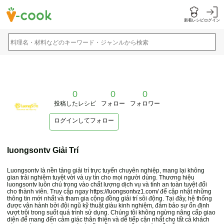
新着レシピ
ログイン
料理名・材料などのキーワード・ジャンルから検索
0
0
0
投稿したレシピ
フォロー
フォロワー
ログインしてフォロー
luongsontv Giải Trí
Luongsontv là nền tảng giải trí trực tuyến chuyên nghiệp, mang lại không
gian trải nghiệm tuyệt vời và uy tín cho mọi người dùng. Thương hiệu
luongsontv luôn chú trọng vào chất lượng dịch vụ và tính an toàn tuyệt đối
cho thành viên. Truy cập ngay
https://luongsontvz1.com/
để cập nhật những
thông tin mới nhất và tham gia cộng đồng giải trí sôi động. Tại đây, hệ thống
được vận hành bởi đội ngũ kỹ thuật giàu kinh nghiệm, đảm bảo sự ổn định
vượt trội trong suốt quá trình sử dụng. Chúng tôi không ngừng nâng cấp giao
diện để mang đến cảm giác thân thiện và dễ tiếp cận nhất cho tất cả khách