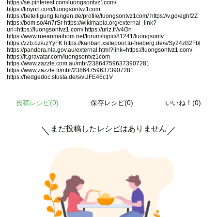
https://se.pinterest.com/luongsontvz1com/
https://tinyurl.com/luongsontvz1com
https://beteiligung.tengen.de/profile/luongsontvz1com/
https://v.gd/eghf2Z
https://bom.so/4n7rSr
https://wikimapia.org/external_link?
url=
https://luongsontvz1.com/
https://urlz.fr/v4On
https://www.rueanmaihom.net/forum/topic/81241/luongsontv
https://zzb.bz/uzYyFK
https://kanban.xsitepool.tu-freiberg.de/s/Sy24zB2Fbl
https://pandora.nla.gov.au/external.html?link=
https://luongsontvz1.com/
https://it.gravatar.com/luongsontvz1com
https://www.zazzle.com.au/mbr/238647596373907281
https://www.zazzle.fr/mbr/238647596373907281
https://hedgedoc.stusta.de/s/vUFE46c1V
投稿レシピ(
0
)
保存レシピ(0)
いいね！(0)
まだ投稿したレシピはありません
＼
／