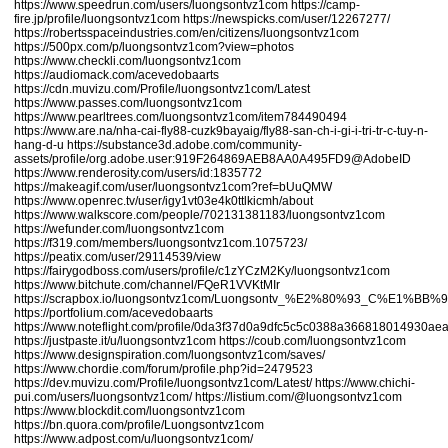
https://www.speedrun.com/users/luongsontvz1com
https://camp-
fire.jp/profile/luongsontvz1com
https://newspicks.com/user/12267277/
https://robertsspaceindustries.com/en/citizens/luongsontvz1com
https://500px.com/p/luongsontvz1com?view=photos
https://www.checkli.com/luongsontvz1com
https://audiomack.com/acevedobaarts
https://cdn.muvizu.com/Profile/luongsontvz1com/Latest
https://www.passes.com/luongsontvz1com
https://www.pearltrees.com/luongsontvz1com/item784490494
https://www.are.na/nha-cai-fly88-cuzk9bayaig/fly88-san-ch-i-gi-i-tri-tr-c-tuy-n-
hang-d-u
https://substance3d.adobe.com/community-
assets/profile/org.adobe.user:919F264869AEB8AA0A495FD9@AdobeID
https://www.renderosity.com/users/id:1835772
https://makeagif.com/user/luongsontvz1com?ref=bUuQMW
https://www.openrec.tv/user/igy1vt03e4k0ttlkicmh/about
https://www.walkscore.com/people/702131381183/luongsontvz1com
https://wefunder.com/luongsontvz1com
https://f319.com/members/luongsontvz1com.1075723/
https://peatix.com/user/29114539/view
https://fairygodboss.com/users/profile/c1zYCzM2Ky/luongsontvz1com
https://www.bitchute.com/channel/FQeR1VVKtMIr
https://scrapbox.io/luongsontvz1com/Luongsontv_%E2%80%93_C%E
https://portfolium.com/acevedobaarts
https://www.noteflight.com/profile/0da3f37d0a9dfc5c5c0388a366818014930ae
https://justpaste.it/u/luongsontvz1com
https://coub.com/luongsontvz1com
https://www.designspiration.com/luongsontvz1com/saves/
https://www.chordie.com/forum/profile.php?id=2479523
https://dev.muvizu.com/Profile/luongsontvz1com/Latest/
https://www.chichi-
pui.com/users/luongsontvz1com/
https://listium.com/@luongsontvz1com
https://www.blockdit.com/luongsontvz1com
https://bn.quora.com/profile/Luongsontvz1com
https://www.adpost.com/u/luongsontvz1com/