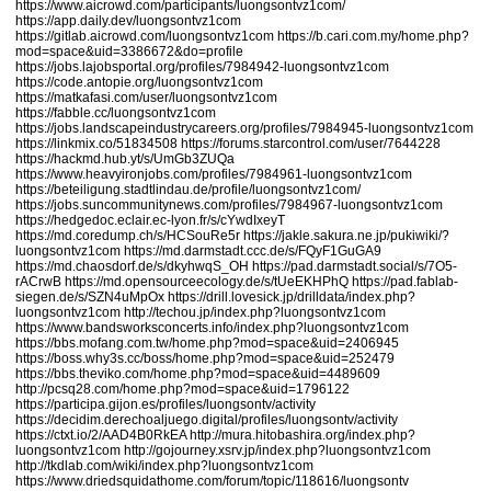
https://www.aicrowd.com/participants/luongsontvz1com/
https://app.daily.dev/luongsontvz1com
https://gitlab.aicrowd.com/luongsontvz1com
https://b.cari.com.my/home.php?
mod=space&uid=3386672&do=profile
https://jobs.lajobsportal.org/profiles/7984942-luongsontvz1com
https://code.antopie.org/luongsontvz1com
https://matkafasi.com/user/luongsontvz1com
https://fabble.cc/luongsontvz1com
https://jobs.landscapeindustrycareers.org/profiles/7984945-luongsontvz1com
https://linkmix.co/51834508
https://forums.starcontrol.com/user/7644228
https://hackmd.hub.yt/s/UmGb3ZUQa
https://www.heavyironjobs.com/profiles/7984961-luongsontvz1com
https://beteiligung.stadtlindau.de/profile/luongsontvz1com/
https://jobs.suncommunitynews.com/profiles/7984967-luongsontvz1com
https://hedgedoc.eclair.ec-lyon.fr/s/cYwdIxeyT
https://md.coredump.ch/s/HCSouRe5r
https://jakle.sakura.ne.jp/pukiwiki/?
luongsontvz1com
https://md.darmstadt.ccc.de/s/FQyF1GuGA9
https://md.chaosdorf.de/s/dkyhwqS_OH
https://pad.darmstadt.social/s/7O5-
rACrwB
https://md.opensourceecology.de/s/tUeEKHPhQ
https://pad.fablab-
siegen.de/s/SZN4uMpOx
https://drill.lovesick.jp/drilldata/index.php?
luongsontvz1com
http://techou.jp/index.php?luongsontvz1com
https://www.bandsworksconcerts.info/index.php?luongsontvz1com
https://bbs.mofang.com.tw/home.php?mod=space&uid=2406945
https://boss.why3s.cc/boss/home.php?mod=space&uid=252479
https://bbs.theviko.com/home.php?mod=space&uid=4489609
http://pcsq28.com/home.php?mod=space&uid=1796122
https://participa.gijon.es/profiles/luongsontv/activity
https://decidim.derechoaljuego.digital/profiles/luongsontv/activity
https://ctxt.io/2/AAD4B0RkEA
http://mura.hitobashira.org/index.php?
luongsontvz1com
http://gojourney.xsrv.jp/index.php?luongsontvz1com
http://tkdlab.com/wiki/index.php?luongsontvz1com
https://www.driedsquidathome.com/forum/topic/118616/luongsontv