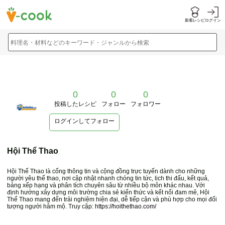
新着レシピ
ログイン
料理名・材料などのキーワード・ジャンルから検索
0
0
0
投稿したレシピ
フォロー
フォロワー
ログインしてフォロー
Hội Thể Thao
Hội Thể Thao là cổng thông tin và cộng đồng trực tuyến dành cho những
người yêu thể thao, nơi cập nhật nhanh chóng tin tức, lịch thi đấu, kết quả,
bảng xếp hạng và phân tích chuyên sâu từ nhiều bộ môn khác nhau. Với
định hướng xây dựng môi trường chia sẻ kiến thức và kết nối đam mê, Hội
Thể Thao mang đến trải nghiệm hiện đại, dễ tiếp cận và phù hợp cho mọi đối
tượng người hâm mộ. Truy cập:
https://hoithethao.com/