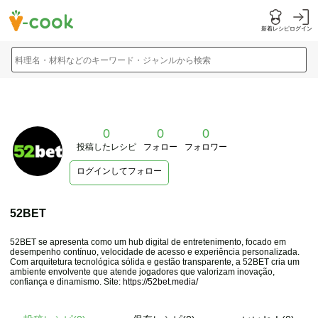
新着レシピ
ログイン
料理名・材料などのキーワード・ジャンルから検索
0
0
0
投稿したレシピ
フォロー
フォロワー
ログインしてフォロー
52BET
52BET se apresenta como um hub digital de entretenimento, focado em
desempenho contínuo, velocidade de acesso e experiência personalizada.
Com arquitetura tecnológica sólida e gestão transparente, a 52BET cria um
ambiente envolvente que atende jogadores que valorizam inovação,
confiança e dinamismo. Site:
https://52bet.media/