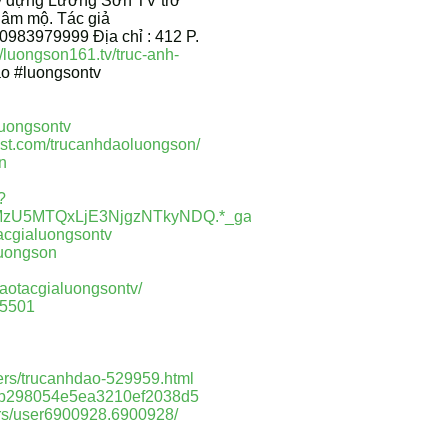
 xây dựng Lương Sơn TV trở
 hâm mộ. Tác giả
0983979999 Địa chỉ : 412 P.
//luongson161.tv/truc-anh-
ao #luongsontv
luongsontv
est.com/trucanhdaoluongson/
n
?
4MzU5MTQxLjE3NjgzNTkyNDQ.*_ga*MTM4Mjc0NzgzNC4xN
acgialuongsontv
luongson
daotacgialuongsontv/
45501
ers/trucanhdao-529959.html
e5b298054e5ea3210ef2038d5
rs/user6900928.6900928/