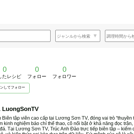
0
0
0
したレシピ
フォロー
フォロワー
ンしてフォロー
ả LuongSonTV
 Biên tập viên cao cấp tại Lương Sơn TV, đóng vai trò “thuyền
 kinh nghiệm báo chí thể thao, cô nổi bật ở khả năng đọc trận,
 đá. Tại Lương Sơn TV, Trúc Anh Đào trực tiếp biên tập – kiểm