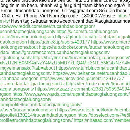
n cỏ, và kiến thức soi kèo dựa trên dữ liệu. Sứ mệnh của cô là
thông tin minh bạch, nhanh và giàu giá trị tham khảo cho người
mail : trucanhdao.luongson161.tv@gmail.com Số điện thoại : 
ê Chân, Hải Phòng, Việt Nam Zip code : 180000 Website:
https:
n-tv/
Hash tag : #trucanhdao #ceotrucanhdao #tacgiatrucanhd
tps://www.reddit.com/user/trucanhdaoluongson/
rucanhdaotacgialuongsontv
https://x.com/trucanhluongson
Profile/trucanhdaoluongson
https://github.com/trucanhdaotacgia
nhdaoluongson
https://game8.jp/users/429177
https://www.pinter
hdaoluongson/about
https://hub.docker.com/u/trucanhdaoluongso
hdao/
https://gravatar.com/trucanhdaotacgialuongsontv
tacgialuongsontv
https://heylink.me/trucanhdaotacgialuongsontv/
*MTAxNzU2NjE0MS4xNzY4MzU5MDYxLjQ4Mjc3NTc5MC4xNzY
/namgyelmansaku?tab=about
https://www.tumblr.com/trucanhdaot
rucanhdaotacgialuongsontv
https://www.behance.net/trucanhdao
trucanhdaoluongson
https://www.nicovideo.jp/user/142912737
ruc-anh-dao-tac-gia-luong-son-tv
https://leetcode.com/u/trucanh
tacgialuongsontv
https://www.zazzle.com/mbr/2381759593499
ongson
https://www.awwwards.com/trucanhdaotacgialuongsontv/
rucanhdaotacgialuongsontv
com/profile/trucanhdaotacgialuongsontv/
qa/user/trucanhdaoluongson
https://www.rctech.net/forum/memb
.nl/profiel/130214/trucanhdaoluongson
https://doselect.com/@
profile/trucanhdaotacgialuongsontv/
https://nhattao.com/membe