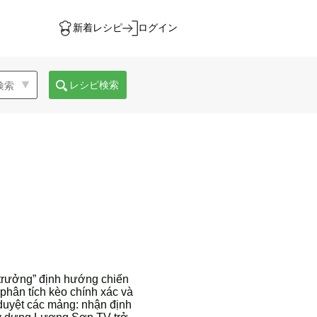
新着レシピ
ログイン
レシピ検索
 trưởng” định hướng chiến
 phân tích kèo chính xác và
 duyệt các mảng: nhận định