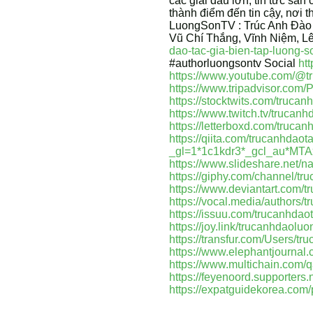
các giải đấu lớn, tin tức sâ
thành điểm đến tin cậy, nơi 
LuongSonTV : Trúc Anh Đào E
Vũ Chí Thắng, Vĩnh Niệm, L
dao-tac-gia-bien-tap-luong-so
#authorluongsontv Social
ht
https://www.youtube.com/@t
https://www.tripadvisor.com/
https://stocktwits.com/truca
https://www.twitch.tv/trucan
https://letterboxd.com/trucan
https://qiita.com/trucanhdao
_gl=1*1c1kdr3*_gcl_au
https://www.slideshare.net
https://giphy.com/channel/t
https://www.deviantart.com/
https://vocal.media/authors/t
https://issuu.com/trucanhdao
https://joy.link/trucanhdaolu
https://transfur.com/Users/t
https://www.elephantjournal.
https://www.multichain.com/
https://feyenoord.supporters
https://expatguidekorea.com/