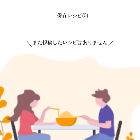
保存レシピ(0)
まだ投稿したレシピはありません
＼
／