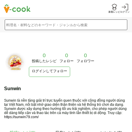
新着レシピ
ログイン
料理名・材料などのキーワード・ジャンルから検索
0
0
0
投稿したレシピ
フォロー
フォロワー
ログインしてフォロー
Sunwin
Sunwin là nền tảng giải trí trực tuyến quen thuộc với cộng đồng người dùng
tại Việt Nam, nổi bật nhờ giao diện thân thiện và hệ thống trò chơi đa dạng.
Sunwin được xây dựng theo hướng tối ưu trải nghiệm, cho phép người dùng
dễ dàng tiếp cận và thao tác trên cả máy tính lẫn thiết bị di động. Truy cập:
https://sunwin79.com/