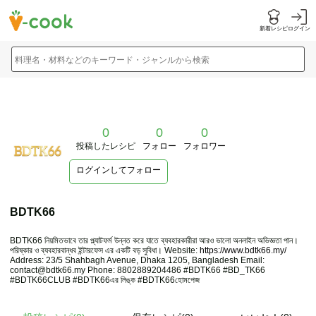
新着レシピ
ログイン
料理名・材料などのキーワード・ジャンルから検索
0
0
0
投稿したレシピ
フォロー
フォロワー
ログインしてフォロー
BDTK66
BDTK66 নিয়মিতভাবে তার প্ল্যাটফর্ম উন্নত করে যাতে ব্যবহারকারীরা আরও ভালো অনলাইন অভিজ্ঞতা পান।
পরিষ্কার ও ব্যবহারবান্ধব ইন্টারফেস এর একটি বড় সুবিধা। Website:
https://www.bdtk66.my/
Address: 23/5 Shahbagh Avenue, Dhaka 1205, Bangladesh Email:
contact@bdtk66.my Phone: 8802889204486 #BDTK66 #BD_TK66
#BDTK66CLUB #BDTK66এর লিঙ্ক #BDTK66হোমপেজ