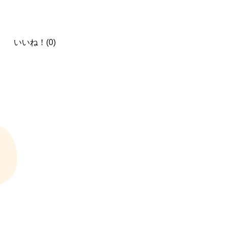
いいね！(0)