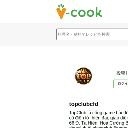
投稿
ログイ
topclubcfd
TopClub là cổng game bài đổi
cổ điển tới hiện đại, giao di
66 Đ. Tạ Hiện, Hoà Cường B