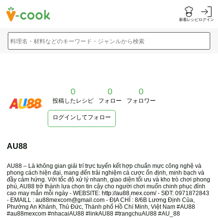
新着レシピ
ログイン
料理名・材料などのキーワード・ジャンルから検索
0
0
0
投稿したレシピ
フォロー
フォロワー
ログインしてフォロー
AU88
AU88 – Là không gian giải trí trực tuyến kết hợp chuẩn mực công nghệ và
phong cách hiện đại, mang đến trải nghiệm cá cược ổn định, minh bạch và
đầy cảm hứng. Với tốc độ xử lý nhanh, giao diện tối ưu và kho trò chơi phong
phú, AU88 trở thành lựa chọn tin cậy cho người chơi muốn chinh phục đỉnh
cao may mắn mỗi ngày - WEBSITE:
http://au88.mex.com/
- SĐT: 0971872843
- EMAILL : au88mexcom@gmail.com - ĐỊA CHỈ : 8/6B Lương Định Của,
Phường An Khánh, Thủ Đức, Thành phố Hồ Chí Minh, Việt Nam #AU88
#au88mexcom #nhacaiAU88 #linkAU88 #trangchuAU88 #AU_88