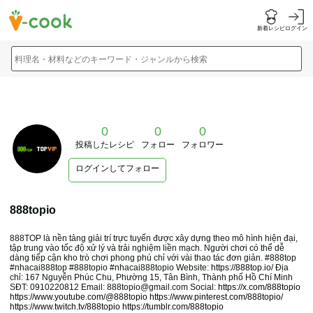
新着レシピ
ログイン
料理名・材料などのキーワード・ジャンルから検索
0
0
0
投稿したレシピ
フォロー
フォロワー
ログインしてフォロー
888topio
888TOP là nền tảng giải trí trực tuyến được xây dựng theo mô hình hiện đại,
tập trung vào tốc độ xử lý và trải nghiệm liền mạch. Người chơi có thể dễ
dàng tiếp cận kho trò chơi phong phú chỉ với vài thao tác đơn giản. #888top
#nhacai888top #888topio #nhacai888topio Website:
https://888top.io/
Địa
chỉ: 167 Nguyễn Phúc Chu, Phường 15, Tân Bình, Thành phố Hồ Chí Minh
SĐT: 0910220812 Email: 888topio@gmail.com Social:
https://x.com/888topio
https://www.youtube.com/@888topio
https://www.pinterest.com/888topio/
https://www.twitch.tv/888topio
https://tumblr.com/888topio