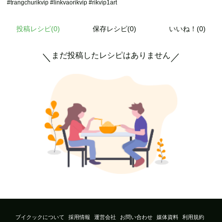
#trangchurikvip #linkvaorikvip #rikvip1art
投稿レシピ(
0
)
保存レシピ(0)
いいね！(0)
まだ投稿したレシピはありません
＼
／
ブイクックについて
採用情報
運営会社
お問い合わせ
媒体資料
利用規約