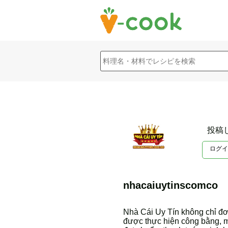
投稿
ログイ
nhacaiuytinscomco
Nhà Cái Uy Tín không chỉ đơ
được thực hiện công bằng, mi