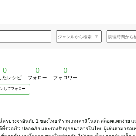
0
0
0
したレシピ
フォロー
フォロワー
ンしてフォロー
ลน์ครบวงจรอันดับ 1 ของไทย ที่รวมเกมคาสิโนสด สล็อตแตกง่าย แล
ต้ที่รวดเร็ว ปลอดภัย และรองรับทุกธนาคารในไทย ผู้เล่นสามารถเ