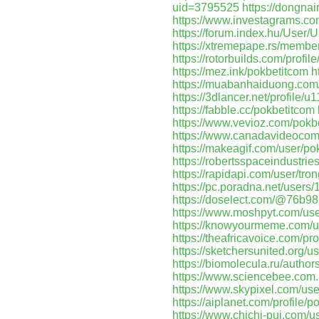
uid=3795525
https://dongna
https://www.investagrams.co
https://forum.index.hu/User
https://xtremepape.rs/membe
https://rotorbuilds.com/profil
https://mez.ink/pokbetitcom
h
https://muabanhaiduong.com
https://3dlancer.net/profile/
https://fabble.cc/pokbetitcom
https://www.vevioz.com/pokb
https://www.canadavideocomp
https://makeagif.com/user/p
https://robertsspaceindustrie
https://rapidapi.com/user/tr
https://pc.poradna.net/user
https://doselect.com/@76b
https://www.moshpyt.com/use
https://knowyourmeme.com/u
https://theafricavoice.com/pr
https://sketchersunited.org/
https://biomolecula.ru/autho
https://www.sciencebee.com.
https://www.skypixel.com/use
https://aiplanet.com/profile/
https://www.chichi-pui.com/u