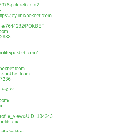
47978-pokbetitcom?
-
ttps://joy.link/pokbetitcom
ofile/7644282/POKBET
tcom
22883
profile/pokbetitcom/
/pokbetitcom
ile/pokbetitcom
17236
/2562/?
tcom/
m
profile_view&UID=134243
betitcom/