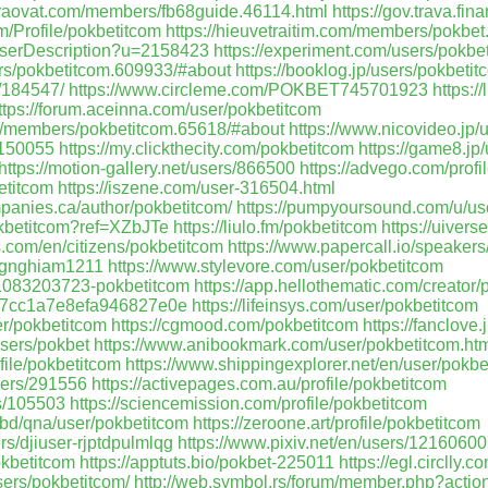
iraovat.com/members/fb68guide.46114.html
https://gov.trava.fi
m/Profile/pokbetitcom
https://hieuvetraitim.com/members/pokbet
/UserDescription?u=2158423
https://experiment.com/users/pokbe
rs/pokbetitcom.609933/#about
https://booklog.jp/users/pokbetit
e/184547/
https://www.circleme.com/POKBET745701923
https:/
ttps://forum.aceinna.com/user/pokbetitcom
/members/pokbetitcom.65618/#about
https://www.nicovideo.jp
u1150055
https://my.clickthecity.com/pokbetitcom
https://game8.jp
https://motion-gallery.net/users/866500
https://advego.com/profi
etitcom
https://iszene.com/user-316504.html
anies.ca/author/pokbetitcom/
https://pumpyoursound.com/u/u
okbetitcom?ref=XZbJTe
https://liulo.fm/pokbetitcom
https://uivers
s.com/en/citizens/pokbetitcom
https://www.papercall.io/speaker
ongnghiam1211
https://www.stylevore.com/user/pokbetitcom
s/1083203723-pokbetitcom
https://app.hellothematic.com/creator/
987cc1a7e8efa946827e0e
https://lifeinsys.com/user/pokbetitcom
r/pokbetitcom
https://cgmood.com/pokbetitcom
https://fanclove
sers/pokbet
https://www.anibookmark.com/user/pokbetitcom.ht
ofile/pokbetitcom
https://www.shippingexplorer.net/en/user/pokb
users/291556
https://activepages.com.au/profile/pokbetitcom
rs/105503
https://sciencemission.com/profile/pokbetitcom
bd/qna/user/pokbetitcom
https://zeroone.art/profile/pokbetitcom
rs/djiuser-rjptdpulmlqg
https://www.pixiv.net/en/users/1216060
pokbetitcom
https://apptuts.bio/pokbet-225011
https://egl.circlly.
sers/pokbetitcom/
http://web.symbol.rs/forum/member.php?acti