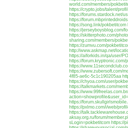
world.com/members/pokbetit
https://crypto.jobs/talent/prof
https://forums.stardock.net/
https://forum.mbprinteddroi
https://song.link/pokbetitcom
https://jerseyboysblog.com/
https://skitterphoto.com/pho
sharing.com/members/pokbe
https://zumvu.com/pokbetitc
http://www.askmap.net/locat
https://aiforkids.in/qa/user
https://forum.kryptronic.com
https://www.11secondclub.co
https://www.zubersoft.com/m
4f85-ae6c-5c1c190205aa
ht
https://chyoa.com/user/pokbe
https://talkmarkets.com/mem
https://www.99freelas.com.br
action=showprofile&user_id
https://forum.skullgirlsmob
https://pxlmo.com/i/web/pro
https://talk.tacklewarehous
aksay.org.ru/forum/member.
sLogin=pokbetitcom
https://
https://shareyoursocial.com/