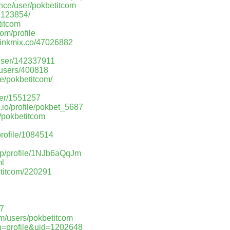
nance/user/pokbetitcom
.123854/
titcom
com/profile
/linkmix.co/47026882
/user/142337911
/users/400818
le/pokbetitcom/
ser/1551257
e.io/profile/pokbet_5687
s/pokbetitcom
profile/1084514
.jp/profile/1NJb6aQqJm
ml
etitcom/220291
07
com/users/pokbetitcom
on=profile&uid=1202648