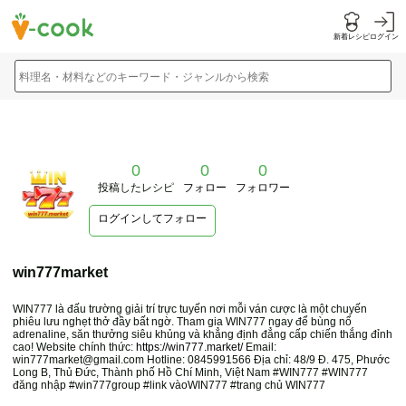
新着レシピ
ログイン
料理名・材料などのキーワード・ジャンルから検索
0
0
0
投稿したレシピ
フォロー
フォロワー
ログインしてフォロー
win777market
WIN777 là đấu trường giải trí trực tuyến nơi mỗi ván cược là một chuyến
phiêu lưu nghẹt thở đầy bất ngờ. Tham gia WIN777 ngay để bùng nổ
adrenaline, săn thưởng siêu khủng và khẳng định đẳng cấp chiến thắng đỉnh
cao! Website chính thức:
https://win777.market/
Email:
win777market@gmail.com Hotline: 0845991566 Địa chỉ: 48/9 Đ. 475, Phước
Long B, Thủ Đức, Thành phố Hồ Chí Minh, Việt Nam #WIN777 #WIN777
đăng nhập #win777group #link vàoWIN777 #trang chủ WIN777