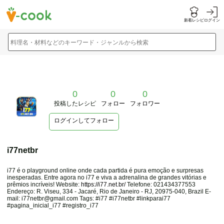
新着レシピ
ログイン
料理名・材料などのキーワード・ジャンルから検索
0
0
0
投稿したレシピ
フォロー
フォロワー
ログインしてフォロー
i77netbr
i77 é o playground online onde cada partida é pura emoção e surpresas
inesperadas. Entre agora no i77 e viva a adrenalina de grandes vitórias e
prêmios incríveis! Website:
https://i77.net.br/
Telefone: 021434377553
Endereço: R. Viseu, 334 - Jacaré, Rio de Janeiro - RJ, 20975-040, Brazil E-
mail: i77netbr@gmail.com Tags: #i77 #i77netbr #linkparai77
#pagina_inicial_i77 #registro_i77