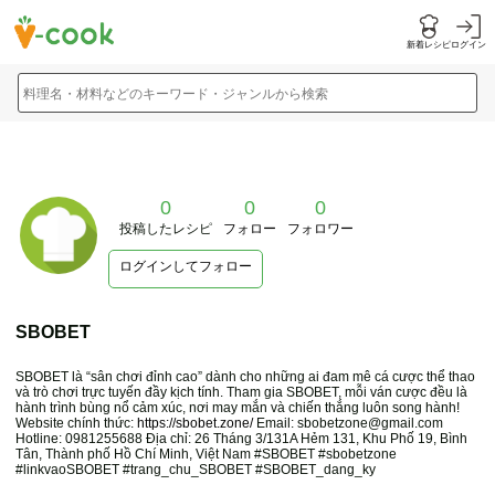
新着レシピ
ログイン
料理名・材料などのキーワード・ジャンルから検索
0
0
0
投稿したレシピ
フォロー
フォロワー
ログインしてフォロー
SBOBET
SBOBET là “sân chơi đỉnh cao” dành cho những ai đam mê cá cược thể thao
và trò chơi trực tuyến đầy kịch tính. Tham gia SBOBET, mỗi ván cược đều là
hành trình bùng nổ cảm xúc, nơi may mắn và chiến thắng luôn song hành!
Website chính thức:
https://sbobet.zone/
Email: sbobetzone@gmail.com
Hotline: 0981255688 Địa chỉ: 26 Tháng 3/131A Hẻm 131, Khu Phố 19, Bình
Tân, Thành phố Hồ Chí Minh, Việt Nam #SBOBET #sbobetzone
#linkvaoSBOBET #trang_chu_SBOBET #SBOBET_dang_ky