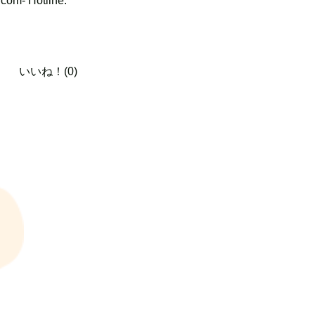
com- Hotline:
いいね！(0)