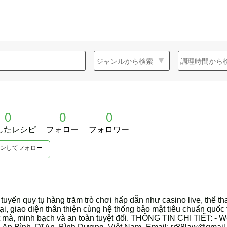
0
0
0
したレシピ
フォロー
フォロワー
ンしてフォロー
c tuyến quy tụ hàng trăm trò chơi hấp dẫn như casino live, thể th
ại, giao diện thân thiện cùng hệ thống bảo mật tiêu chuẩn quố
 mà, minh bạch và an toàn tuyệt đối. THÔNG TIN CHI TIẾT: - W