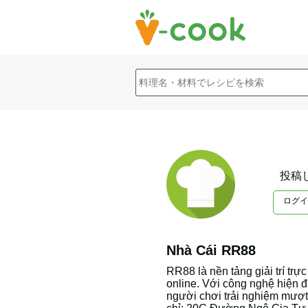
投稿
ログイ
Nhà Cái RR88
RR88 là nền tảng giải trí trự
online. Với công nghệ hiện đ
người chơi trải nghiệm mượt