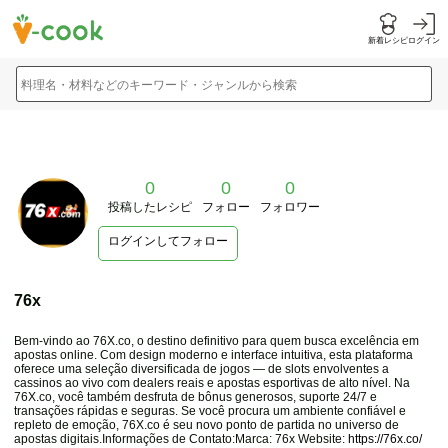
新着レシピ
ログイン
料理名・材料などのキーワード・ジャンルから検索
0
0
0
投稿したレシピ
フォロー
フォロワー
ログインしてフォロー
76x
Bem-vindo ao 76X.co, o destino definitivo para quem busca excelência em
apostas online. Com design moderno e interface intuitiva, esta plataforma
oferece uma seleção diversificada de jogos — de slots envolventes a
cassinos ao vivo com dealers reais e apostas esportivas de alto nível. Na
76X.co, você também desfruta de bônus generosos, suporte 24/7 e
transações rápidas e seguras. Se você procura um ambiente confiável e
repleto de emoção, 76X.co é seu novo ponto de partida no universo de
apostas digitais.Informações de Contato:Marca: 76x Website:
https://76x.co/