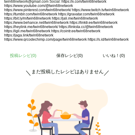
twin68network@gmail.com Social:
https://x.com/twin68network
https://www.youtube.com/@twin68network
https://www.pinterest.com/twin68network/
https://www.twitch.tv/twin68network
https://tumblr.com/twin68network
https://gravatar.com/twin68network
https://bit.ly/m/twin68network
https://jali.me/twin68network
https://www.behance.net/twin68network
https://linktr.ee/twin68network
https://heylink.me/twin68network/
https://linksta.cc/@twin68network
https://igli.me/twin68network
https://cointr.ee/twin68network
https://jaga.link/twin68network
https://www.qrcodechimp.com/page/twin68network
https://s.id/twin68network
投稿レシピ(
0
)
保存レシピ(0)
いいね！(0)
まだ投稿したレシピはありません
＼
／