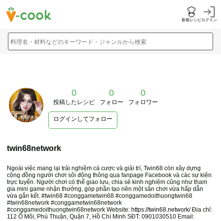
新着レシピ
ログイン
料理名・材料などのキーワード・ジャンルから検索
0
0
0
投稿したレシピ
フォロー
フォロワー
ログインしてフォロー
twin68network
Ngoài việc mang lại trải nghiệm cá cược và giải trí, Twin68 còn xây dựng
cộng đồng người chơi sôi động thông qua fanpage Facebook và các sự kiện
trực tuyến. Người chơi có thể giao lưu, chia sẻ kinh nghiệm cũng như tham
gia mini game nhận thưởng, góp phần tạo nên một sân chơi vừa hấp dẫn
vừa gắn kết. #twin68 #conggametwin68 #conggamedoithuongtwin68
#twin68network #conggametwin68network
#conggamedoithuongtwin68network Website:
https://twin68.network/
Địa chỉ:
112 Ô Môi, Phú Thuận, Quận 7, Hồ Chí Minh SĐT: 0901030510 Email: