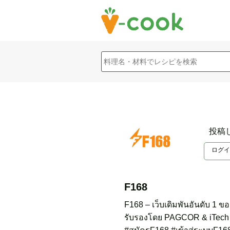
投稿
ログイ
F168
F168 – เว็บเดิมพันอันดับ 1 ข
รับรองโดย PAGCOR & iTech 