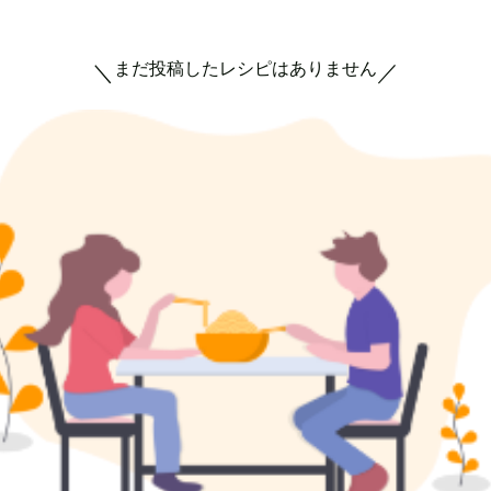
まだ投稿したレシピはありません
＼
／