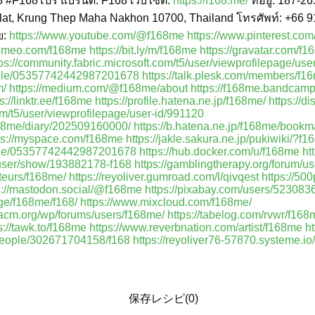
8 #F168โปร แบรนด์: F168 เว็บไซต์:
https://f168.me/
ที่อยู่: 187
lat, Krung Thep Maha Nakhon 10700, Thailand โทรศัพท์: +66 9
ย:
https://www.youtube.com/@f168me
https://www.pinterest.co
/vimeo.com/f168me
https://bit.ly/m/f168me
https://gravatar.com/f
tps://community.fabric.microsoft.com/t5/user/viewprofilepage/us
ofile/05357742442987201678
https://talk.plesk.com/members/f
m/
https://medium.com/@f168me/about
https://f168me.bandcam
s://linktr.ee/f168me
https://profile.hatena.ne.jp/f168me/
https://d
m/t5/user/viewprofilepage/user-id/991120
f168me/diary/202509160000/
https://b.hatena.ne.jp/f168me/bookm
ps://myspace.com/f168me
https://jakle.sakura.ne.jp/pukiwiki/?f
rofile/05357742442987201678
https://hub.docker.com/u/f168me
ht
user/show/193882178-f168
https://gamblingtherapy.org/forum/u
sateurs/f168me/
https://reyoliver.gumroad.com/l/qivqest
https://50
s://mastodon.social/@f168me
https://pixabay.com/users/523083
ge/f168me/f168/
https://www.mixcloud.com/f168me/
.acm.org/wp/forums/users/f168me/
https://tabelog.com/rvwr/f168m
s://tawk.to/f168me
https://www.reverbnation.com/artist/f168me
h
people/302671704158/f168
https://reyoliver76-57870.systeme.i
保存レシピ(0)