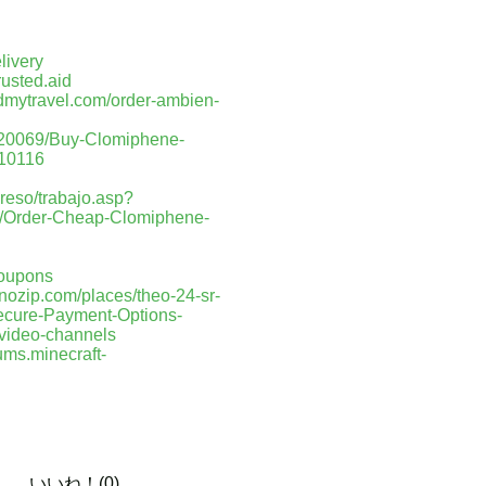
livery
rusted.aid
ndmytravel.com/order-ambien-
12320069/Buy-Clomiphene-
=10116
reso/trabajo.asp?
222/Order-Cheap-Clomiphene-
coupons
inozip.com/places/theo-24-sr-
ecure-Payment-Options-
/video-channels
rums.minecraft-
いいね！(0)