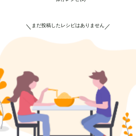
まだ投稿したレシピはありません
＼
／