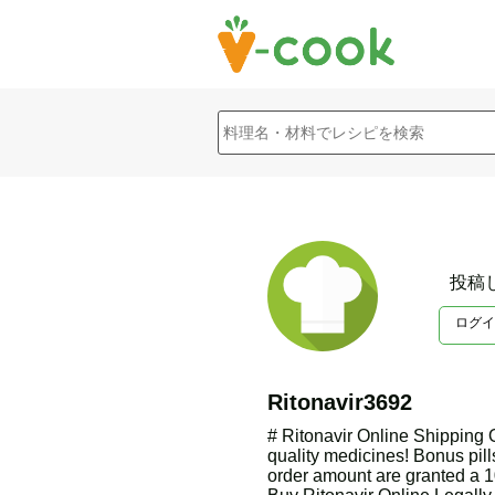
投稿
ログイ
Ritonavir3692
# Ritonavir Online Shipping
quality medicines! Bonus pill
order amount are granted a 1