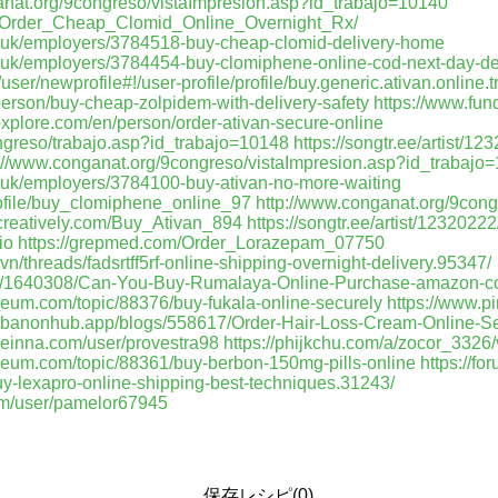
anat.org/9congreso/vistaImpresion.asp?id_trabajo=10140
m/Order_Cheap_Clomid_Online_Overnight_Rx/
o.uk/employers/3784518-buy-cheap-clomid-delivery-home
.uk/employers/3784454-buy-clomiphene-online-cod-next-day-de
er/newprofile#!/user-profile/profile/buy.generic.ativan.online.t
/person/buy-cheap-zolpidem-with-delivery-safety
https://www.fu
upxplore.com/en/person/order-ativan-secure-online
ngreso/trabajo.asp?id_trabajo=10148
https://songtr.ee/artist/
p://www.conganat.org/9congreso/vistaImpresion.asp?id_trabajo
.uk/employers/3784100-buy-ativan-no-more-waiting
ofile/buy_clomiphene_online_97
http://www.conganat.org/9cong
increatively.com/Buy_Ativan_894
https://songtr.ee/artist/12320
io
https://grepmed.com/Order_Lorazepam_07750
n/threads/fadsrtff5rf-online-shipping-overnight-delivery.95347/
st/1640308/Can-You-Buy-Rumalaya-Online-Purchase-amazon-
seum.com/topic/88376/buy-fukala-online-securely
https://www.p
/lebanonhub.app/blogs/558617/Order-Hair-Loss-Cream-Online-S
aceinna.com/user/provestra98
https://phijkchu.com/a/zocor_3326
sseum.com/topic/88361/buy-berbon-150mg-pills-online
https://fo
uy-lexapro-online-shipping-best-techniques.31243/
com/user/pamelor67945
保存レシピ(0)