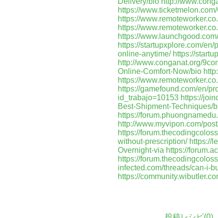
Delivery/bio
http://www.cong
https://www.ticketmelon.co
https://www.remoteworker.c
https://www.remoteworker.co
https://www.launchgood.com/us
https://startupxplore.com/en
online-anytime/
https://start
http://www.conganat.org/9co
Online-Comfort-Now/bio
htt
https://www.remoteworker.co
https://gamefound.com/en/pr
id_trabajo=10153
https://jo
Best-Shipment-Techniques/b
https://forum.phuongnamedu.v
http://www.myvipon.com/po
https://forum.thecodingcolos
without-prescription/
https:/
Overnight-via
https://forum.
https://forum.thecodingcolo
infected.com/threads/can-i-b
https://community.wibutler.
投稿レシピ(
0
)