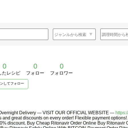
0
0
0
したレシピ
フォロー
フォロワー
ンしてフォロー
 Overnight Delivery --- VISIT OUR OFFICIAL WEBSITE ---
https:
s and great discounts on every order! Flexible payment options! A
0% discount. Buy Cheap Ritonavir Order Online Buy Ritonavir O