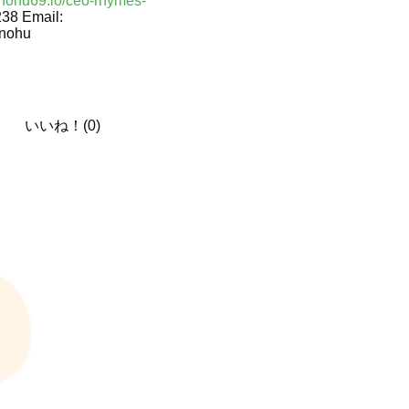
//nohu69.io/ceo-rhymes-
238 Email:
gnohu
いいね！(0)