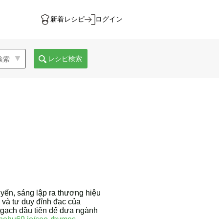
新着レシピ
ログイン
レシピ検索
yến, sáng lập ra thương hiệu
và tư duy đĩnh đạc của
 gạch đầu tiên để đưa ngành