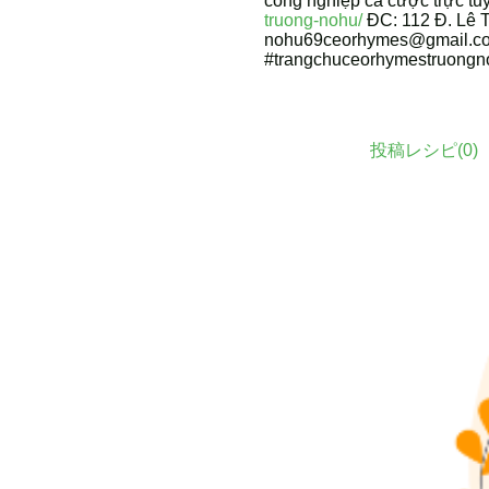
công nghiệp cá cược trực tuy
truong-nohu/
ĐC: 112 Đ. Lê T
nohu69ceorhymes@gmail.co
#trangchuceorhymestruongn
投稿レシピ(
0
)