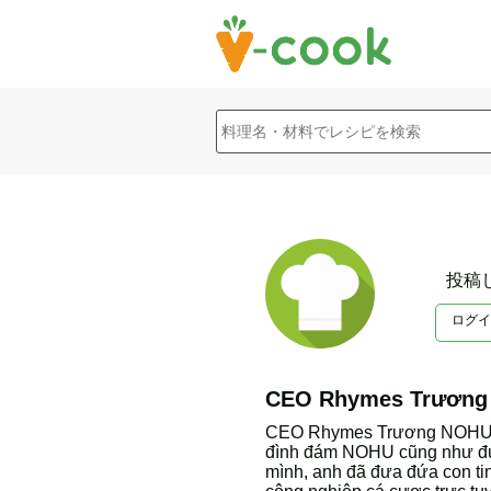
投稿
ログイ
CEO Rhymes Trươn
CEO Rhymes Trương NOHU là m
đình đám NOHU cũng như đưa 
mình, anh đã đưa đứa con ti