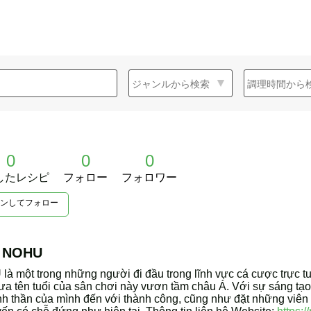
0
0
0
したレシピ
フォロー
フォロワー
ンしてフォロー
g NOHU
ột trong những người đi đầu trong lĩnh vực cá cược trực tu
tên tuổi của sân chơi này vươn tầm châu Á. Với sự sáng tạo 
nh thần của mình đến với thành công, cũng như đặt những viên