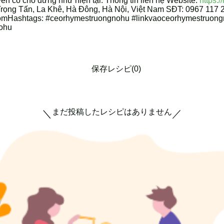
ến có chỗ đứng như hiện tại. Thông tin liên hệ Website:
https:
rọng Tấn, La Khê, Hà Đông, Hà Nội, Việt Nam SĐT: 0967 117 
mHashtags: #ceorhymestruongnohu #linkvaoceorhymestruon
ohu
保存レシピ(0)
まだ投稿したレシピはありません
＼
／