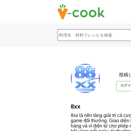
投稿
ログイ
8xx
8xx là nền tảng giải trí cá c
game đổi thưởng. Giao diện hi
hàng và ví điện tử cho phép n