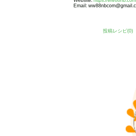
Website:
https://ww88nb.com
Email: ww88nbcom@gmail.
投稿レシピ(
0
)