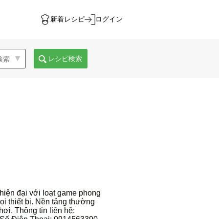
新着レシピ
ログイン
レシピ検索
hiện đại với loạt game phong
i thiết bị. Nền tảng thường
ơi. Thông tin liên hệ: