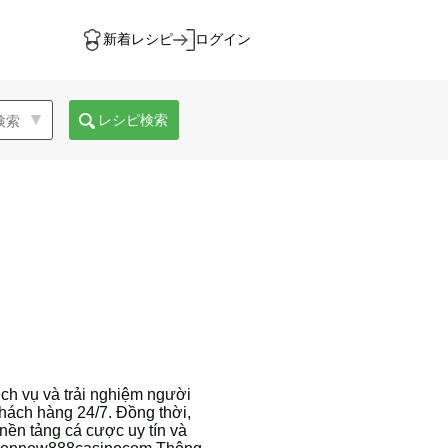
新着レシピ
ログイン
レシピ検索
ch vụ và trải nghiệm người
hách hàng 24/7. Đồng thời,
nền tảng cá cược uy tín và