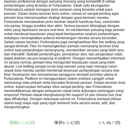
layanan profesional dengan peluang menang yang kompetitif di setiap
pertandingan yang tersedia di Fortunabola. Salah satu keunggulan
Fortunabola adalah beragam jenis pasaran yang tersedia untuk para
pemain. Dalam dunia taruhan bola online, variasi ini sangat penting agar
pemain bisa menyesuaikan strategi dengan gaya bermain mereka.
Fortunabola menawarkan jenis taruhan seperti handicap Asia, over/under,
mix parlay, hingga prediksi skor akhir. Semua pasaran dilengkapi dengan
odds yang diperbarui secara real-time. Ini memberikan peluang bagi pemain
untuk membuat keputusan yang tepat berdasarkan analisis pertandingan,
sekaligus meningkatkan potensi kemenangan mereka secara konsisten.
Selain variasi taruhan, Fortunabola juga menghadirkan fitur live betting yang
sangat diminati. Fitur ini memungkinkan pemain memasang taruhan bola
online saat pertandingan berlangsung, memberikan sensasi yang lebih seru
dan interaktif. Statistik pertandingan, perubahan skor, dan pergerakan odds
dapat diakses secara langsung di platform. Dengan memanfaatkan informasi
ini secara cermat, pemain bisa mengambil keputusan cepat yang lebih
akurat. Live betting sangat cocok bagi pemain yang ingin menguji naluri
sepak bola mereka sambil menikmati keseruan pertandingan secara real-
time. Keamanan dan kenyamanan pengguna menjadi prioritas utama di
Fortunabola. Platform ini menggunakan sistem enkripsi canggih untuk
melindungi data pribadi serta transaksi finansial pemain. Dalam taruhan bola
online, kepercayaan terhadap situs sangat penting, dan Fortunabola
membuktikannya dengan pelayanan cepat serta dukungan pelanggan yang
responsif. Pemain dapat menghubungi tim support 24 jam melalui live chat
atau WhatsApp. Dengan dukungan penuh ini, Fortunabola menjadi pilihan
utama bagi siapa saja yang ingin bertaruh bola secara aman, adil, dan
menguntungkan.
投稿レシピ(
0
)
保存レシピ(0)
いいね！(0)