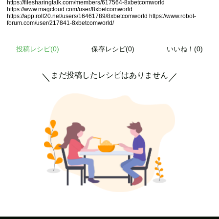
https://filesharingtalk.com/members/617564-8xbetcomworld
https://www.magcloud.com/user/8xbetcomworld
https://app.roll20.net/users/16461789/8xbetcomworld
https://www.robot-
forum.com/user/217841-8xbetcomworld/
投稿レシピ(
0
)
保存レシピ(0)
いいね！(0)
まだ投稿したレシピはありません
＼
／