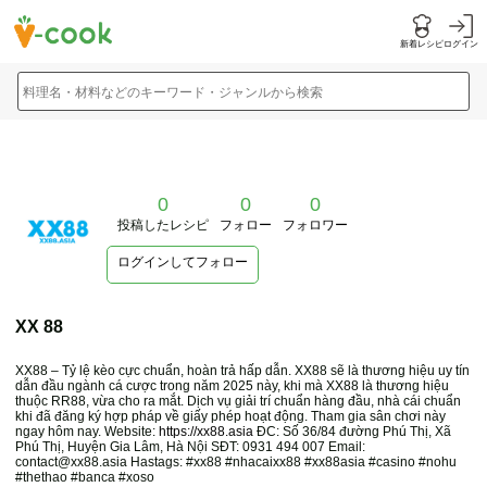
新着レシピ
ログイン
料理名・材料などのキーワード・ジャンルから検索
0
0
0
投稿したレシピ
フォロー
フォロワー
ログインしてフォロー
XX 88
XX88 – Tỷ lệ kèo cực chuẩn, hoàn trả hấp dẫn. XX88 sẽ là thương hiệu uy tín
dẫn đầu ngành cá cược trong năm 2025 này, khi mà XX88 là thương hiệu
thuộc RR88, vừa cho ra mắt. Dịch vụ giải trí chuẩn hàng đầu, nhà cái chuẩn
khi đã đăng ký hợp pháp về giấy phép hoạt động. Tham gia sân chơi này
ngay hôm nay. Website:
https://xx88.asia
ĐC: Số 36/84 đường Phú Thị, Xã
Phú Thị, Huyện Gia Lâm, Hà Nội SĐT: 0931 494 007 Email:
contact@xx88.asia Hastags: #xx88 #nhacaixx88 #xx88asia #casino #nohu
#thethao #banca #xoso