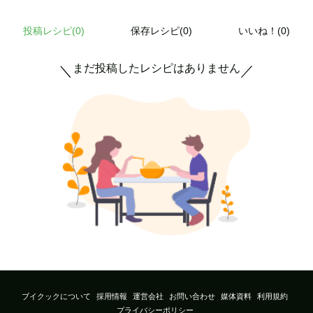
投稿レシピ(
0
)
保存レシピ(0)
いいね！(0)
まだ投稿したレシピはありません
＼
／
ブイクックについて
採用情報
運営会社
お問い合わせ
媒体資料
利用規約
プライバシーポリシー