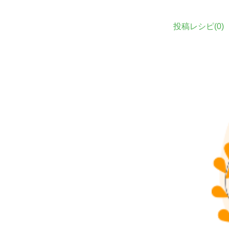
投稿レシピ(
0
)