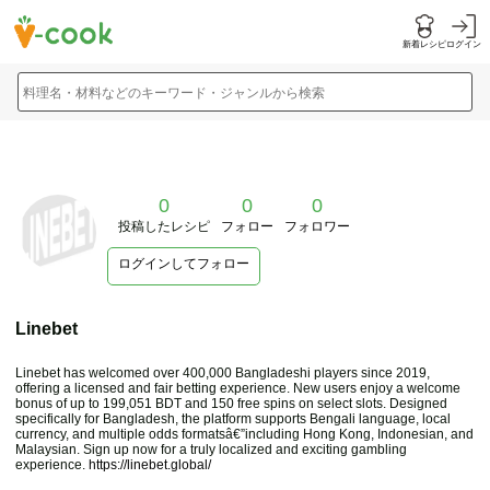
新着レシピ
ログイン
料理名・材料などのキーワード・ジャンルから検索
0
0
0
投稿したレシピ
フォロー
フォロワー
ログインしてフォロー
Linebet
Linebet has welcomed over 400,000 Bangladeshi players since 2019,
offering a licensed and fair betting experience. New users enjoy a welcome
bonus of up to 199,051 BDT and 150 free spins on select slots. Designed
specifically for Bangladesh, the platform supports Bengali language, local
currency, and multiple odds formatsâ€”including Hong Kong, Indonesian, and
Malaysian. Sign up now for a truly localized and exciting gambling
experience.
https://linebet.global/