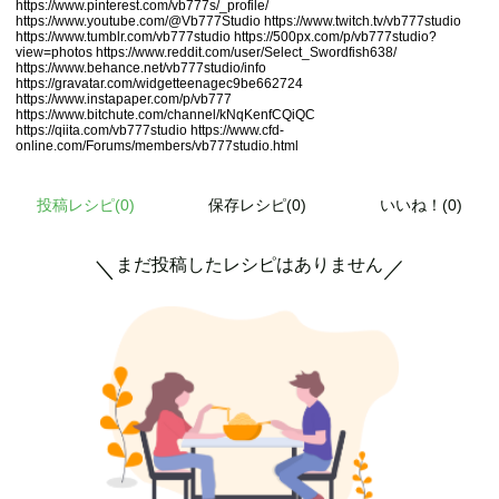
https://www.pinterest.com/vb777s/_profile/
https://www.youtube.com/@Vb777Studio
https://www.twitch.tv/vb777studio
https://www.tumblr.com/vb777studio
https://500px.com/p/vb777studio?
view=photos
https://www.reddit.com/user/Select_Swordfish638/
https://www.behance.net/vb777studio/info
https://gravatar.com/widgetteenagec9be662724
https://www.instapaper.com/p/vb777
https://www.bitchute.com/channel/kNqKenfCQiQC
https://qiita.com/vb777studio
https://www.cfd-
online.com/Forums/members/vb777studio.html
投稿レシピ(
0
)
保存レシピ(0)
いいね！(0)
まだ投稿したレシピはありません
＼
／