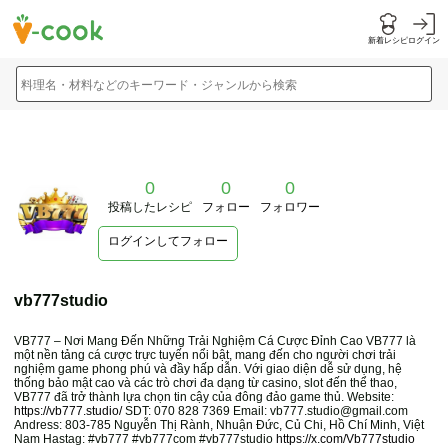
新着レシピ
ログイン
料理名・材料などのキーワード・ジャンルから検索
0
0
0
投稿したレシピ
フォロー
フォロワー
ログインしてフォロー
vb777studio
VB777 – Nơi Mang Đến Những Trải Nghiệm Cá Cược Đỉnh Cao VB777 là
một nền tảng cá cược trực tuyến nổi bật, mang đến cho người chơi trải
nghiệm game phong phú và đầy hấp dẫn. Với giao diện dễ sử dụng, hệ
thống bảo mật cao và các trò chơi đa dạng từ casino, slot đến thể thao,
VB777 đã trở thành lựa chọn tin cậy của đông đảo game thủ. Website:
https://vb777.studio/
SDT: 070 828 7369 Email: vb777.studio@gmail.com
Andress: 803-785 Nguyễn Thị Rành, Nhuận Đức, Củ Chi, Hồ Chí Minh, Việt
Nam Hastag: #vb777 #vb777com #vb777studio
https://x.com/Vb777studio