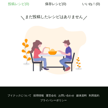
投稿レシピ(
0
)
保存レシピ(0)
いいね！(0)
まだ投稿したレシピはありません
＼
／
ブイクックについて
採用情報
運営会社
お問い合わせ
媒体資料
利用規約
プライバシーポリシー