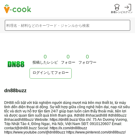
新着レシピ
ログイン
料理名・材料などのキーワード・ジャンルから検索
0
0
0
投稿したレシピ
フォロー
フォロワー
ログインしてフォロー
dn88buzz
DH88 nổi bật với trải nghiệm người dùng mượt mà trên mọi thiết bị, từ máy
tính đến điện thoại di động. Sự kết hợp giữa công nghệ hiện đại, nạp rút siêu
tốc và dịch vụ hỗ trợ tận tâm 24/7 giúp bạn luôn cảm thấy thoải mái, tiện lợi
và được quan tâm suốt quá trình tham gia. #dh88 #nhacaidh88 #dh88buzz
#nhacaidh88buzz Website:
https://dn88.buzz/
Địa chỉ: 75 An Dương Vương,
Tdp Nhật Tảo 4, Đông Ngạc, Hà Nội, Việt Nam SĐT: 0910120607 Email:
contact@dn88.buzz Social:
https://x.com/dn88buzz
https://www.youtube.com/@dn88buzz
https://www.pinterest.com/dn88buzz/